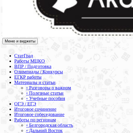
Меню и виджеты
Академия СОВА
Подготовка к ЕГЭ, ОГЭ, ВПР, МЦКО, СтатГрад, КДР, ВОШ,
олимпиады и конкурсы
СтатГрад
Работы МЦКО
ВПР / Подготовка
Олимпиады / Конкурсы
ЕГКР работы
Материалы и статьи
◦ Разговоры о важном
◦ Полезные статьи
◦ Учебные пособия
ОГЭ / ЕГЭ
Итоговое сочинение
Итоговое собеседование
Работы по регионам
◦ Белгородская область
◦ Дальний Восток