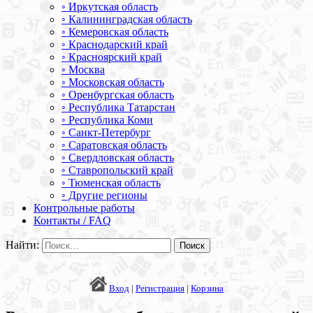
◦ Иркутская область
◦ Калининградская область
◦ Кемеровская область
◦ Краснодарский край
◦ Красноярский край
◦ Москва
◦ Московская область
◦ Оренбургская область
◦ Республика Татарстан
◦ Республика Коми
◦ Санкт-Петербург
◦ Саратовская область
◦ Свердловская область
◦ Ставропольский край
◦ Тюменская область
◦ Другие регионы
Контрольные работы
Контакты / FAQ
Найти:
Вход
|
Регистрация
|
Корзина