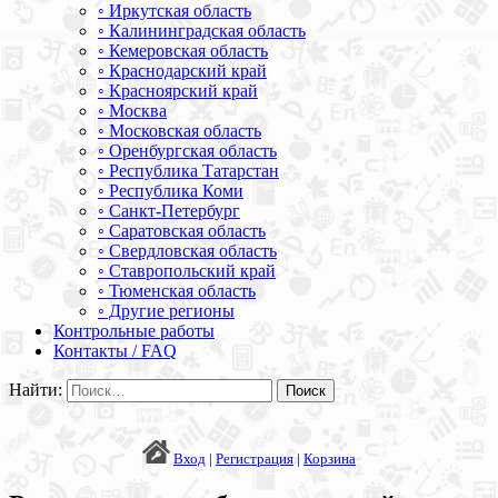
◦ Иркутская область
◦ Калининградская область
◦ Кемеровская область
◦ Краснодарский край
◦ Красноярский край
◦ Москва
◦ Московская область
◦ Оренбургская область
◦ Республика Татарстан
◦ Республика Коми
◦ Санкт-Петербург
◦ Саратовская область
◦ Свердловская область
◦ Ставропольский край
◦ Тюменская область
◦ Другие регионы
Контрольные работы
Контакты / FAQ
Найти:
Вход
|
Регистрация
|
Корзина