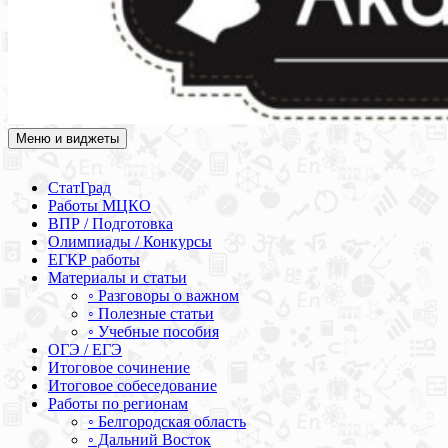
Меню и виджеты
Академия СОВА
Подготовка к ЕГЭ, ОГЭ, ВПР, МЦКО, СтатГрад, КДР, ВОШ,
олимпиады и конкурсы
СтатГрад
Работы МЦКО
ВПР / Подготовка
Олимпиады / Конкурсы
ЕГКР работы
Материалы и статьи
◦ Разговоры о важном
◦ Полезные статьи
◦ Учебные пособия
ОГЭ / ЕГЭ
Итоговое сочинение
Итоговое собеседование
Работы по регионам
◦ Белгородская область
◦ Дальний Восток