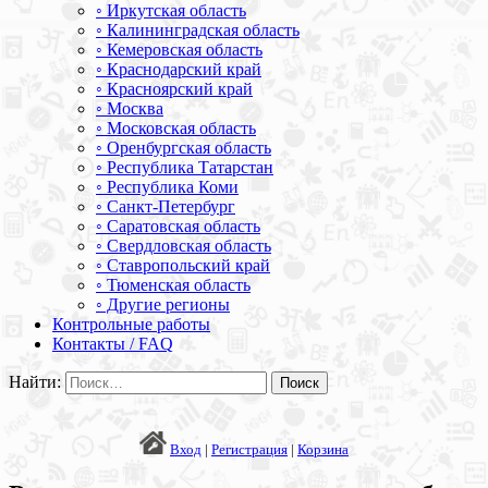
◦ Иркутская область
◦ Калининградская область
◦ Кемеровская область
◦ Краснодарский край
◦ Красноярский край
◦ Москва
◦ Московская область
◦ Оренбургская область
◦ Республика Татарстан
◦ Республика Коми
◦ Санкт-Петербург
◦ Саратовская область
◦ Свердловская область
◦ Ставропольский край
◦ Тюменская область
◦ Другие регионы
Контрольные работы
Контакты / FAQ
Найти:
Вход
|
Регистрация
|
Корзина