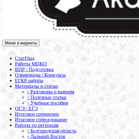
Меню и виджеты
Академия СОВА
Подготовка к ЕГЭ, ОГЭ, ВПР, МЦКО, СтатГрад, КДР, ВОШ,
олимпиады и конкурсы
СтатГрад
Работы МЦКО
ВПР / Подготовка
Олимпиады / Конкурсы
ЕГКР работы
Материалы и статьи
◦ Разговоры о важном
◦ Полезные статьи
◦ Учебные пособия
ОГЭ / ЕГЭ
Итоговое сочинение
Итоговое собеседование
Работы по регионам
◦ Белгородская область
◦ Дальний Восток