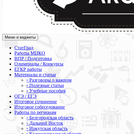
Меню и виджеты
Академия СОВА
Подготовка к ЕГЭ, ОГЭ, ВПР, МЦКО, СтатГрад, КДР, ВОШ, о
СтатГрад
Работы МЦКО
ВПР / Подготовка
Олимпиады / Конкурсы
ЕГКР работы
Материалы и статьи
◦ Разговоры о важном
◦ Полезные статьи
◦ Учебные пособия
ОГЭ / ЕГЭ
Итоговое сочинение
Итоговое собеседование
Работы по регионам
◦ Белгородская область
◦ Дальний Восток
◦ Иркутская область
◦ Калининградская область