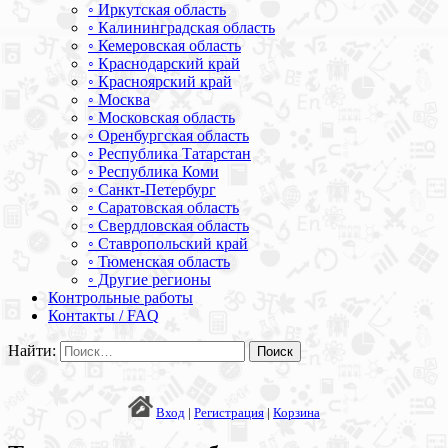
◦ Иркутская область
◦ Калининградская область
◦ Кемеровская область
◦ Краснодарский край
◦ Красноярский край
◦ Москва
◦ Московская область
◦ Оренбургская область
◦ Республика Татарстан
◦ Республика Коми
◦ Санкт-Петербург
◦ Саратовская область
◦ Свердловская область
◦ Ставропольский край
◦ Тюменская область
◦ Другие регионы
Контрольные работы
Контакты / FAQ
Найти:
Вход
|
Регистрация
|
Корзина