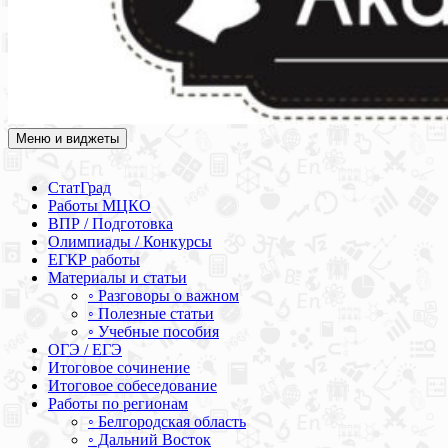
Меню и виджеты
Академия СОВА
Подготовка к ЕГЭ, ОГЭ, ВПР, МЦКО, СтатГрад, КДР, ВОШ,
олимпиады и конкурсы
СтатГрад
Работы МЦКО
ВПР / Подготовка
Олимпиады / Конкурсы
ЕГКР работы
Материалы и статьи
◦ Разговоры о важном
◦ Полезные статьи
◦ Учебные пособия
ОГЭ / ЕГЭ
Итоговое сочинение
Итоговое собеседование
Работы по регионам
◦ Белгородская область
◦ Дальний Восток