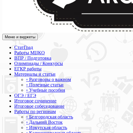
Меню и виджеты
Академия СОВА
Подготовка к ЕГЭ, ОГЭ, ВПР, МЦКО, СтатГрад, КДР, ВОШ, о
СтатГрад
Работы МЦКО
ВПР / Подготовка
Олимпиады / Конкурсы
ЕГКР работы
Материалы и статьи
◦ Разговоры о важном
◦ Полезные статьи
◦ Учебные пособия
ОГЭ / ЕГЭ
Итоговое сочинение
Итоговое собеседование
Работы по регионам
◦ Белгородская область
◦ Дальний Восток
◦ Иркутская область
◦ Калининградская область