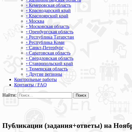
◦ Кемеровская область
◦ Краснодарский край
◦ Красноярский край
◦ Москва
◦ Московская область
◦ Оренбургская область
◦ Республика Татарстан
◦ Республика Коми
◦ Санкт-Петербург
◦ Саратовская область
◦ Свердловская область
◦ Ставропольский край
◦ Тюменская область
◦ Другие регионы
Контрольные работы
Контакты / FAQ
Найти:
Публикации (задания+ответы) на Ноябр