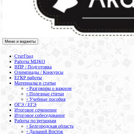
Меню и виджеты
Академия СОВА
Подготовка к ЕГЭ, ОГЭ, ВПР, МЦКО, СтатГрад, КДР, ВОШ,
олимпиады и конкурсы
СтатГрад
Работы МЦКО
ВПР / Подготовка
Олимпиады / Конкурсы
ЕГКР работы
Материалы и статьи
◦ Разговоры о важном
◦ Полезные статьи
◦ Учебные пособия
ОГЭ / ЕГЭ
Итоговое сочинение
Итоговое собеседование
Работы по регионам
◦ Белгородская область
◦ Дальний Восток