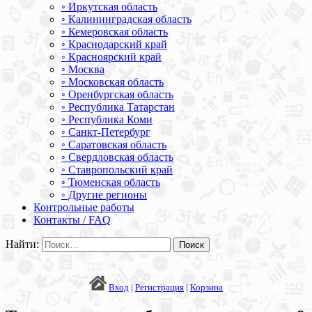
◦ Иркутская область
◦ Калининградская область
◦ Кемеровская область
◦ Краснодарский край
◦ Красноярский край
◦ Москва
◦ Московская область
◦ Оренбургская область
◦ Республика Татарстан
◦ Республика Коми
◦ Санкт-Петербург
◦ Саратовская область
◦ Свердловская область
◦ Ставропольский край
◦ Тюменская область
◦ Другие регионы
Контрольные работы
Контакты / FAQ
Найти:
Вход
|
Регистрация
|
Корзина