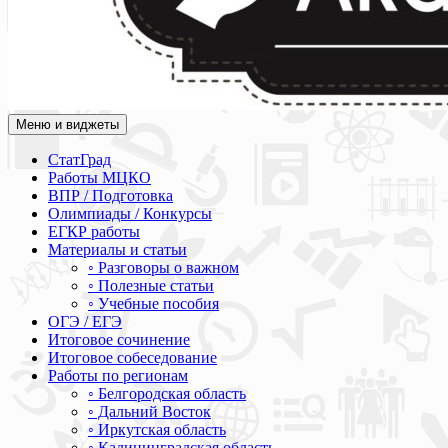
Меню и виджеты
Академия СОВА
Подготовка к ЕГЭ, ОГЭ, ВПР, МЦКО, СтатГрад, КДР, ВОШ, о
СтатГрад
Работы МЦКО
ВПР / Подготовка
Олимпиады / Конкурсы
ЕГКР работы
Материалы и статьи
◦ Разговоры о важном
◦ Полезные статьи
◦ Учебные пособия
ОГЭ / ЕГЭ
Итоговое сочинение
Итоговое собеседование
Работы по регионам
◦ Белгородская область
◦ Дальний Восток
◦ Иркутская область
◦ Калининградская область