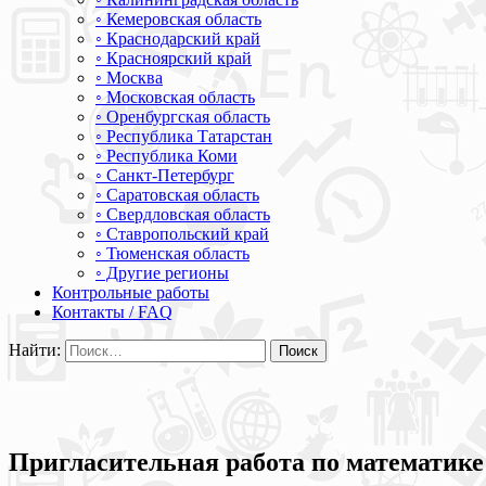
◦ Кемеровская область
◦ Краснодарский край
◦ Красноярский край
◦ Москва
◦ Московская область
◦ Оренбургская область
◦ Республика Татарстан
◦ Республика Коми
◦ Санкт-Петербург
◦ Саратовская область
◦ Свердловская область
◦ Ставропольский край
◦ Тюменская область
◦ Другие регионы
Контрольные работы
Контакты / FAQ
Найти:
Пригласительная работа по математике