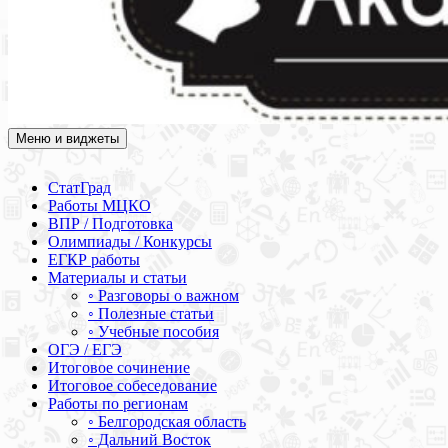
Меню и виджеты
Академия СОВА
Подготовка к ЕГЭ, ОГЭ, ВПР, МЦКО, СтатГрад, КДР, ВОШ,
олимпиады и конкурсы
СтатГрад
Работы МЦКО
ВПР / Подготовка
Олимпиады / Конкурсы
ЕГКР работы
Материалы и статьи
◦ Разговоры о важном
◦ Полезные статьи
◦ Учебные пособия
ОГЭ / ЕГЭ
Итоговое сочинение
Итоговое собеседование
Работы по регионам
◦ Белгородская область
◦ Дальний Восток