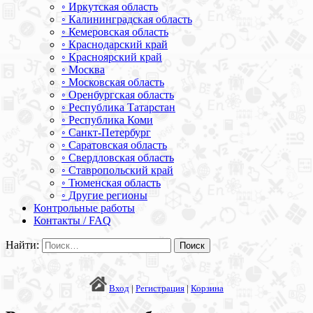
◦ Иркутская область
◦ Калининградская область
◦ Кемеровская область
◦ Краснодарский край
◦ Красноярский край
◦ Москва
◦ Московская область
◦ Оренбургская область
◦ Республика Татарстан
◦ Республика Коми
◦ Санкт-Петербург
◦ Саратовская область
◦ Свердловская область
◦ Ставропольский край
◦ Тюменская область
◦ Другие регионы
Контрольные работы
Контакты / FAQ
Найти:
Вход
|
Регистрация
|
Корзина