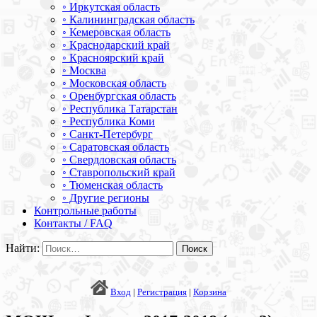
◦ Иркутская область
◦ Калининградская область
◦ Кемеровская область
◦ Краснодарский край
◦ Красноярский край
◦ Москва
◦ Московская область
◦ Оренбургская область
◦ Республика Татарстан
◦ Республика Коми
◦ Санкт-Петербург
◦ Саратовская область
◦ Свердловская область
◦ Ставропольский край
◦ Тюменская область
◦ Другие регионы
Контрольные работы
Контакты / FAQ
Найти:
Вход
|
Регистрация
|
Корзина