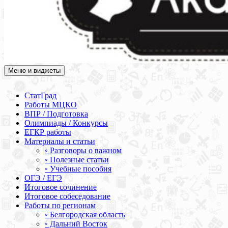
Меню и виджеты
Академия СОВА
Подготовка к ЕГЭ, ОГЭ, ВПР, МЦКО, СтатГрад, КДР, ВОШ,
олимпиады и конкурсы
СтатГрад
Работы МЦКО
ВПР / Подготовка
Олимпиады / Конкурсы
ЕГКР работы
Материалы и статьи
◦ Разговоры о важном
◦ Полезные статьи
◦ Учебные пособия
ОГЭ / ЕГЭ
Итоговое сочинение
Итоговое собеседование
Работы по регионам
◦ Белгородская область
◦ Дальний Восток