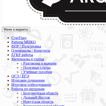
Меню и виджеты
Академия СОВА
Подготовка к ЕГЭ, ОГЭ, ВПР, МЦКО, СтатГрад, КДР, ВОШ, о
СтатГрад
Работы МЦКО
ВПР / Подготовка
Олимпиады / Конкурсы
ЕГКР работы
Материалы и статьи
◦ Разговоры о важном
◦ Полезные статьи
◦ Учебные пособия
ОГЭ / ЕГЭ
Итоговое сочинение
Итоговое собеседование
Работы по регионам
◦ Белгородская область
◦ Дальний Восток
◦ Иркутская область
◦ Калининградская область