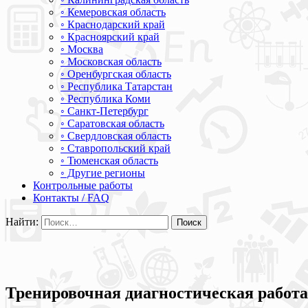
◦ Кемеровская область
◦ Краснодарский край
◦ Красноярский край
◦ Москва
◦ Московская область
◦ Оренбургская область
◦ Республика Татарстан
◦ Республика Коми
◦ Санкт-Петербург
◦ Саратовская область
◦ Свердловская область
◦ Ставропольский край
◦ Тюменская область
◦ Другие регионы
Контрольные работы
Контакты / FAQ
Найти:
Тренировочная диагностическая работа