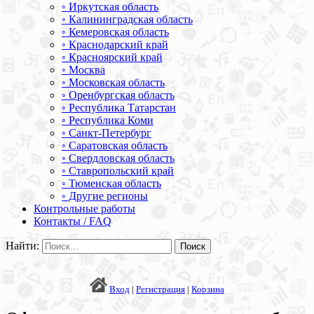
◦ Иркутская область
◦ Калининградская область
◦ Кемеровская область
◦ Краснодарский край
◦ Красноярский край
◦ Москва
◦ Московская область
◦ Оренбургская область
◦ Республика Татарстан
◦ Республика Коми
◦ Санкт-Петербург
◦ Саратовская область
◦ Свердловская область
◦ Ставропольский край
◦ Тюменская область
◦ Другие регионы
Контрольные работы
Контакты / FAQ
Найти:
Вход
|
Регистрация
|
Корзина