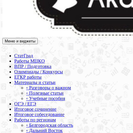
Меню и виджеты
Академия СОВА
Подготовка к ЕГЭ, ОГЭ, ВПР, МЦКО, СтатГрад, КДР, ВОШ,
олимпиады и конкурсы
СтатГрад
Работы МЦКО
ВПР / Подготовка
Олимпиады / Конкурсы
ЕГКР работы
Материалы и статьи
◦ Разговоры о важном
◦ Полезные статьи
◦ Учебные пособия
ОГЭ / ЕГЭ
Итоговое сочинение
Итоговое собеседование
Работы по регионам
◦ Белгородская область
◦ Дальний Восток