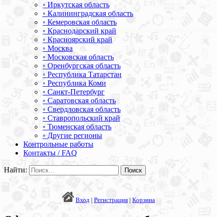
◦ Иркутская область
◦ Калининградская область
◦ Кемеровская область
◦ Краснодарский край
◦ Красноярский край
◦ Москва
◦ Московская область
◦ Оренбургская область
◦ Республика Татарстан
◦ Республика Коми
◦ Санкт-Петербург
◦ Саратовская область
◦ Свердловская область
◦ Ставропольский край
◦ Тюменская область
◦ Другие регионы
Контрольные работы
Контакты / FAQ
Найти:
Вход
|
Регистрация
|
Корзина