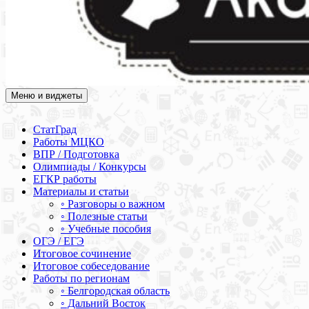
Меню и виджеты
Академия СОВА
Подготовка к ЕГЭ, ОГЭ, ВПР, МЦКО, СтатГрад, КДР, ВОШ,
олимпиады и конкурсы
СтатГрад
Работы МЦКО
ВПР / Подготовка
Олимпиады / Конкурсы
ЕГКР работы
Материалы и статьи
◦ Разговоры о важном
◦ Полезные статьи
◦ Учебные пособия
ОГЭ / ЕГЭ
Итоговое сочинение
Итоговое собеседование
Работы по регионам
◦ Белгородская область
◦ Дальний Восток