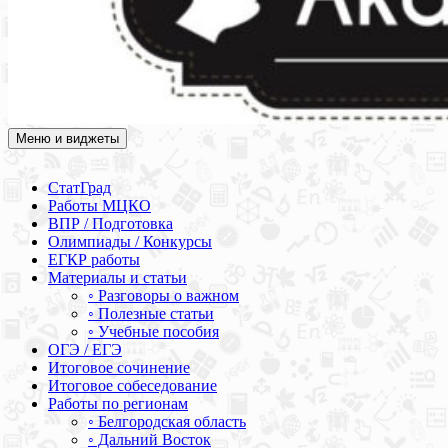
Меню и виджеты
Академия СОВА
Подготовка к ЕГЭ, ОГЭ, ВПР, МЦКО, СтатГрад, КДР, ВОШ,
олимпиады и конкурсы
СтатГрад
Работы МЦКО
ВПР / Подготовка
Олимпиады / Конкурсы
ЕГКР работы
Материалы и статьи
◦ Разговоры о важном
◦ Полезные статьи
◦ Учебные пособия
ОГЭ / ЕГЭ
Итоговое сочинение
Итоговое собеседование
Работы по регионам
◦ Белгородская область
◦ Дальний Восток