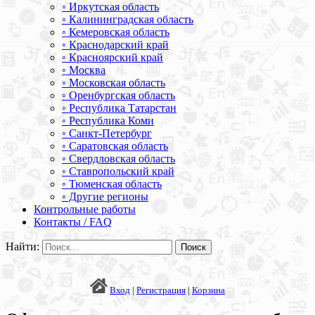
◦ Иркутская область
◦ Калининградская область
◦ Кемеровская область
◦ Краснодарский край
◦ Красноярский край
◦ Москва
◦ Московская область
◦ Оренбургская область
◦ Республика Татарстан
◦ Республика Коми
◦ Санкт-Петербург
◦ Саратовская область
◦ Свердловская область
◦ Ставропольский край
◦ Тюменская область
◦ Другие регионы
Контрольные работы
Контакты / FAQ
Найти:
Вход
|
Регистрация
|
Корзина