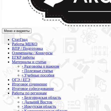
Меню и виджеты
Академия СОВА
Подготовка к ЕГЭ, ОГЭ, ВПР, МЦКО, СтатГрад, КДР, ВОШ, о
СтатГрад
Работы МЦКО
ВПР / Подготовка
Олимпиады / Конкурсы
ЕГКР работы
Материалы и статьи
◦ Разговоры о важном
◦ Полезные статьи
◦ Учебные пособия
ОГЭ / ЕГЭ
Итоговое сочинение
Итоговое собеседование
Работы по регионам
◦ Белгородская область
◦ Дальний Восток
◦ Иркутская область
◦ Калининградская область