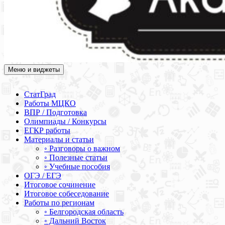
Меню и виджеты
Академия СОВА
Подготовка к ЕГЭ, ОГЭ, ВПР, МЦКО, СтатГрад, КДР, ВОШ,
олимпиады и конкурсы
СтатГрад
Работы МЦКО
ВПР / Подготовка
Олимпиады / Конкурсы
ЕГКР работы
Материалы и статьи
◦ Разговоры о важном
◦ Полезные статьи
◦ Учебные пособия
ОГЭ / ЕГЭ
Итоговое сочинение
Итоговое собеседование
Работы по регионам
◦ Белгородская область
◦ Дальний Восток