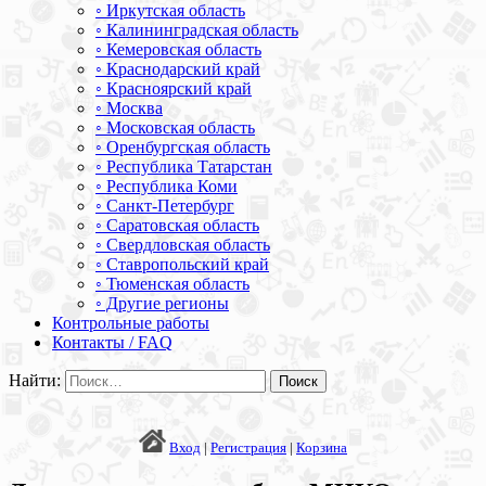
◦ Иркутская область
◦ Калининградская область
◦ Кемеровская область
◦ Краснодарский край
◦ Красноярский край
◦ Москва
◦ Московская область
◦ Оренбургская область
◦ Республика Татарстан
◦ Республика Коми
◦ Санкт-Петербург
◦ Саратовская область
◦ Свердловская область
◦ Ставропольский край
◦ Тюменская область
◦ Другие регионы
Контрольные работы
Контакты / FAQ
Найти:
Вход
|
Регистрация
|
Корзина