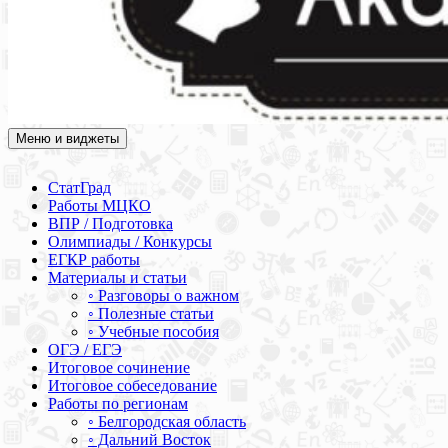
Меню и виджеты
Академия СОВА
Подготовка к ЕГЭ, ОГЭ, ВПР, МЦКО, СтатГрад, КДР, ВОШ,
олимпиады и конкурсы
СтатГрад
Работы МЦКО
ВПР / Подготовка
Олимпиады / Конкурсы
ЕГКР работы
Материалы и статьи
◦ Разговоры о важном
◦ Полезные статьи
◦ Учебные пособия
ОГЭ / ЕГЭ
Итоговое сочинение
Итоговое собеседование
Работы по регионам
◦ Белгородская область
◦ Дальний Восток