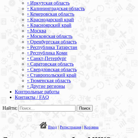
◦ Иркутская область
◦ Калининградская область
◦ Кемеровская область
◦ Краснодарский край
◦ Красноярский край
◦ Москва
◦ Московская область
◦ Оренбургская область
◦ Республика Татарстан
◦ Республика Коми
◦ Санкт-Петербург
◦ Саратовская область
◦ Свердловская область
◦ Ставропольский край
◦ Тюменская область
◦ Другие регионы
Контрольные работы
Контакты / FAQ
Найти:
Вход
|
Регистрация
|
Корзина