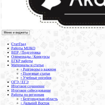
Меню и виджеты
Академия СОВА
Подготовка к ЕГЭ, ОГЭ, ВПР, МЦКО, СтатГрад, КДР, ВОШ,
олимпиады и конкурсы
СтатГрад
Работы МЦКО
ВПР / Подготовка
Олимпиады / Конкурсы
ЕГКР работы
Материалы и статьи
◦ Разговоры о важном
◦ Полезные статьи
◦ Учебные пособия
ОГЭ / ЕГЭ
Итоговое сочинение
Итоговое собеседование
Работы по регионам
◦ Белгородская область
◦ Дальний Восток