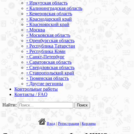
◦ Иркутская область
◦ Калининградская область
◦ Кемеровская область
◦ Краснодарский край
◦ Красноярский край
◦ Москва
◦ Московская область
◦ Оренбургская область
◦ Республика Татарстан
◦ Республика Коми
◦ Санкт-Петербург
◦ Саратовская область
◦ Свердловская область
◦ Ставропольский край
◦ Тюменская область
◦ Другие регионы
Контрольные работы
Контакты / FAQ
Найти:
Вход
|
Регистрация
|
Корзина