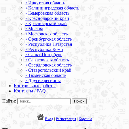
◦ Иркутская область
◦ Калининградская область
◦ Кемеровская область
◦ Краснодарский край
◦ Красноярский край
◦ Москва
◦ Московская область
◦ Оренбургская область
◦ Республика Татарстан
◦ Республика Коми
◦ Санкт-Петербург
◦ Саратовская область
◦ Свердловская область
◦ Ставропольский край
◦ Тюменская область
◦ Другие регионы
Контрольные работы
Контакты / FAQ
Найти:
Вход
|
Регистрация
|
Корзина