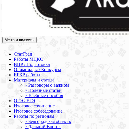
Меню и виджеты
Академия СОВА
Подготовка к ЕГЭ, ОГЭ, ВПР, МЦКО, СтатГрад, КДР, ВОШ,
олимпиады и конкурсы
СтатГрад
Работы МЦКО
ВПР / Подготовка
Олимпиады / Конкурсы
ЕГКР работы
Материалы и статьи
◦ Разговоры о важном
◦ Полезные статьи
◦ Учебные пособия
ОГЭ / ЕГЭ
Итоговое сочинение
Итоговое собеседование
Работы по регионам
◦ Белгородская область
◦ Дальний Восток