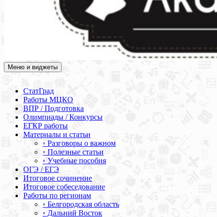
Меню и виджеты
Академия СОВА
Подготовка к ЕГЭ, ОГЭ, ВПР, МЦКО, СтатГрад, КДР, ВОШ,
олимпиады и конкурсы
СтатГрад
Работы МЦКО
ВПР / Подготовка
Олимпиады / Конкурсы
ЕГКР работы
Материалы и статьи
◦ Разговоры о важном
◦ Полезные статьи
◦ Учебные пособия
ОГЭ / ЕГЭ
Итоговое сочинение
Итоговое собеседование
Работы по регионам
◦ Белгородская область
◦ Дальний Восток