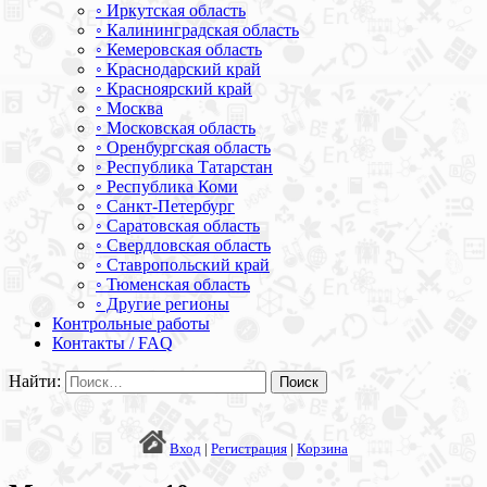
◦ Иркутская область
◦ Калининградская область
◦ Кемеровская область
◦ Краснодарский край
◦ Красноярский край
◦ Москва
◦ Московская область
◦ Оренбургская область
◦ Республика Татарстан
◦ Республика Коми
◦ Санкт-Петербург
◦ Саратовская область
◦ Свердловская область
◦ Ставропольский край
◦ Тюменская область
◦ Другие регионы
Контрольные работы
Контакты / FAQ
Найти:
Вход
|
Регистрация
|
Корзина