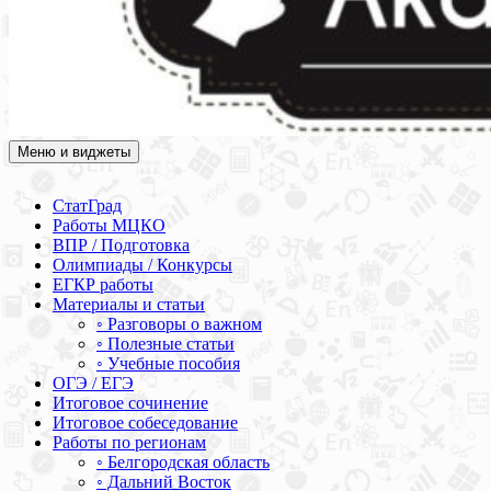
Меню и виджеты
Академия СОВА
Подготовка к ЕГЭ, ОГЭ, ВПР, МЦКО, СтатГрад, КДР, ВОШ,
олимпиады и конкурсы
СтатГрад
Работы МЦКО
ВПР / Подготовка
Олимпиады / Конкурсы
ЕГКР работы
Материалы и статьи
◦ Разговоры о важном
◦ Полезные статьи
◦ Учебные пособия
ОГЭ / ЕГЭ
Итоговое сочинение
Итоговое собеседование
Работы по регионам
◦ Белгородская область
◦ Дальний Восток