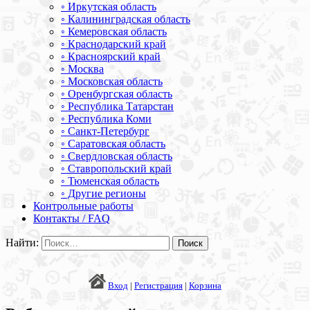
◦ Иркутская область
◦ Калининградская область
◦ Кемеровская область
◦ Краснодарский край
◦ Красноярский край
◦ Москва
◦ Московская область
◦ Оренбургская область
◦ Республика Татарстан
◦ Республика Коми
◦ Санкт-Петербург
◦ Саратовская область
◦ Свердловская область
◦ Ставропольский край
◦ Тюменская область
◦ Другие регионы
Контрольные работы
Контакты / FAQ
Найти:
Вход
|
Регистрация
|
Корзина