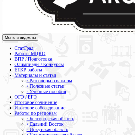
Меню и виджеты
Академия СОВА
Подготовка к ЕГЭ, ОГЭ, ВПР, МЦКО, СтатГрад, КДР, ВОШ, о
СтатГрад
Работы МЦКО
ВПР / Подготовка
Олимпиады / Конкурсы
ЕГКР работы
Материалы и статьи
◦ Разговоры о важном
◦ Полезные статьи
◦ Учебные пособия
ОГЭ / ЕГЭ
Итоговое сочинение
Итоговое собеседование
Работы по регионам
◦ Белгородская область
◦ Дальний Восток
◦ Иркутская область
◦ Калининградская область