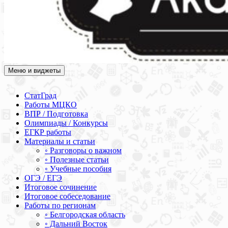
Меню и виджеты
Академия СОВА
Подготовка к ЕГЭ, ОГЭ, ВПР, МЦКО, СтатГрад, КДР, ВОШ,
олимпиады и конкурсы
СтатГрад
Работы МЦКО
ВПР / Подготовка
Олимпиады / Конкурсы
ЕГКР работы
Материалы и статьи
◦ Разговоры о важном
◦ Полезные статьи
◦ Учебные пособия
ОГЭ / ЕГЭ
Итоговое сочинение
Итоговое собеседование
Работы по регионам
◦ Белгородская область
◦ Дальний Восток