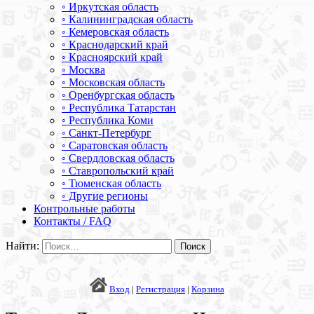
◦ Иркутская область
◦ Калининградская область
◦ Кемеровская область
◦ Краснодарский край
◦ Красноярский край
◦ Москва
◦ Московская область
◦ Оренбургская область
◦ Республика Татарстан
◦ Республика Коми
◦ Санкт-Петербург
◦ Саратовская область
◦ Свердловская область
◦ Ставропольский край
◦ Тюменская область
◦ Другие регионы
Контрольные работы
Контакты / FAQ
Найти:
Вход
|
Регистрация
|
Корзина