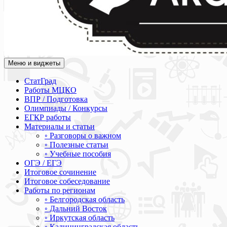
Меню и виджеты
Академия СОВА
Подготовка к ЕГЭ, ОГЭ, ВПР, МЦКО, СтатГрад, КДР, ВОШ, о
СтатГрад
Работы МЦКО
ВПР / Подготовка
Олимпиады / Конкурсы
ЕГКР работы
Материалы и статьи
◦ Разговоры о важном
◦ Полезные статьи
◦ Учебные пособия
ОГЭ / ЕГЭ
Итоговое сочинение
Итоговое собеседование
Работы по регионам
◦ Белгородская область
◦ Дальний Восток
◦ Иркутская область
◦ Калининградская область