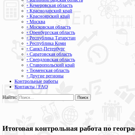
◦ Кемеровская область
◦ Краснодарский край
◦ Красноярский край
◦ Москва
◦ Московская область
◦ Оренбургская область
◦ Республика Татарстан
◦ Республика Коми
◦ Санкт-Петербург
◦ Саратовская область
◦ Свердловская область
◦ Ставропольский край
◦ Тюменская область
◦ Другие регионы
Контрольные работы
Контакты / FAQ
Найти:
Итоговая контрольная работа по геогра