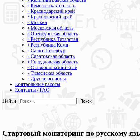
◦ Кемеровская область
◦ Краснодарский край
◦ Красноярский край
◦ Москва
◦ Московская область
◦ Оренбургская область
◦ Республика Татарстан
◦ Республика Коми
◦ Санкт-Петербург
◦ Саратовская область
◦ Свердловская область
◦ Ставропольский край
◦ Тюменская область
◦ Другие регионы
Контрольные работы
Контакты / FAQ
Найти:
Стартовый мониторинг по русскому язы