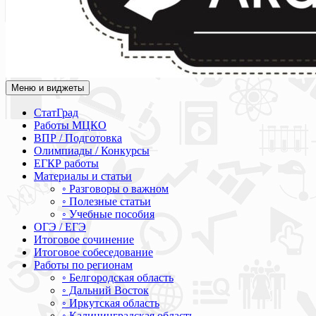
Меню и виджеты
Академия СОВА
Подготовка к ЕГЭ, ОГЭ, ВПР, МЦКО, СтатГрад, КДР, ВОШ, о
СтатГрад
Работы МЦКО
ВПР / Подготовка
Олимпиады / Конкурсы
ЕГКР работы
Материалы и статьи
◦ Разговоры о важном
◦ Полезные статьи
◦ Учебные пособия
ОГЭ / ЕГЭ
Итоговое сочинение
Итоговое собеседование
Работы по регионам
◦ Белгородская область
◦ Дальний Восток
◦ Иркутская область
◦ Калининградская область