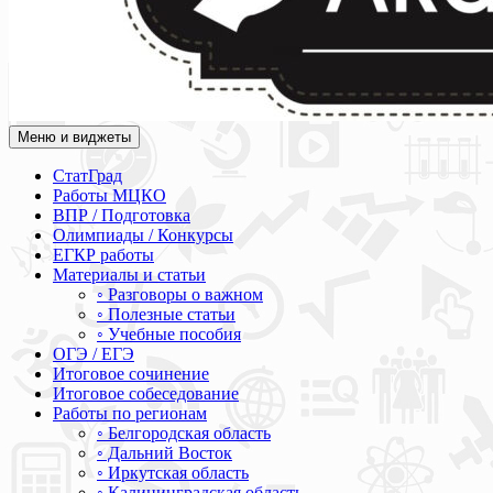
Меню и виджеты
Академия СОВА
Подготовка к ЕГЭ, ОГЭ, ВПР, МЦКО, СтатГрад, КДР, ВОШ, о
СтатГрад
Работы МЦКО
ВПР / Подготовка
Олимпиады / Конкурсы
ЕГКР работы
Материалы и статьи
◦ Разговоры о важном
◦ Полезные статьи
◦ Учебные пособия
ОГЭ / ЕГЭ
Итоговое сочинение
Итоговое собеседование
Работы по регионам
◦ Белгородская область
◦ Дальний Восток
◦ Иркутская область
◦ Калининградская область