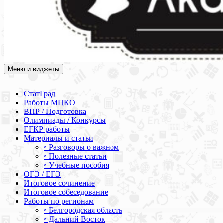
Меню и виджеты
Академия СОВА
Подготовка к ЕГЭ, ОГЭ, ВПР, МЦКО, СтатГрад, КДР, ВОШ,
олимпиады и конкурсы
СтатГрад
Работы МЦКО
ВПР / Подготовка
Олимпиады / Конкурсы
ЕГКР работы
Материалы и статьи
◦ Разговоры о важном
◦ Полезные статьи
◦ Учебные пособия
ОГЭ / ЕГЭ
Итоговое сочинение
Итоговое собеседование
Работы по регионам
◦ Белгородская область
◦ Дальний Восток