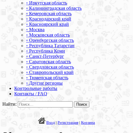
◦ Иркутская область
◦ Калининградская область
◦ Кемеровская область
◦ Краснодарский край
◦ Красноярский край
◦ Москва
◦ Московская область
◦ Оренбургская область
◦ Республика Татарстан
◦ Республика Коми
◦ Санкт-Петербург
◦ Саратовская область
◦ Свердловская область
◦ Ставропольский край
◦ Тюменская область
◦ Другие регионы
Контрольные работы
Контакты / FAQ
Найти:
Вход
|
Регистрация
|
Корзина