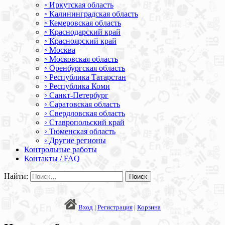
◦ Иркутская область
◦ Калининградская область
◦ Кемеровская область
◦ Краснодарский край
◦ Красноярский край
◦ Москва
◦ Московская область
◦ Оренбургская область
◦ Республика Татарстан
◦ Республика Коми
◦ Санкт-Петербург
◦ Саратовская область
◦ Свердловская область
◦ Ставропольский край
◦ Тюменская область
◦ Другие регионы
Контрольные работы
Контакты / FAQ
Найти:
Вход
|
Регистрация
|
Корзина