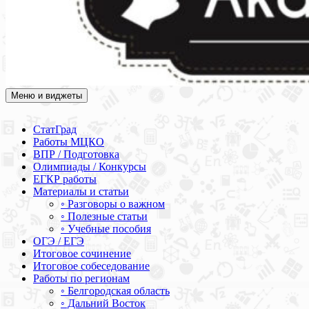
Меню и виджеты
Академия СОВА
Подготовка к ЕГЭ, ОГЭ, ВПР, МЦКО, СтатГрад, КДР, ВОШ,
олимпиады и конкурсы
СтатГрад
Работы МЦКО
ВПР / Подготовка
Олимпиады / Конкурсы
ЕГКР работы
Материалы и статьи
◦ Разговоры о важном
◦ Полезные статьи
◦ Учебные пособия
ОГЭ / ЕГЭ
Итоговое сочинение
Итоговое собеседование
Работы по регионам
◦ Белгородская область
◦ Дальний Восток