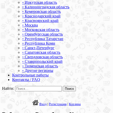
◦ Иркутская область
◦ Калининградская область
◦ Кемеровская область
◦ Краснодарский край
◦ Красноярский край
◦ Москва
◦ Московская область
◦ Оренбургская область
◦ Республика Татарстан
◦ Республика Коми
◦ Санкт-Петербург
◦ Саратовская область
◦ Свердловская область
◦ Ставропольский край
◦ Тюменская область
◦ Другие регионы
Контрольные работы
Контакты / FAQ
Найти:
Вход
|
Регистрация
|
Корзина