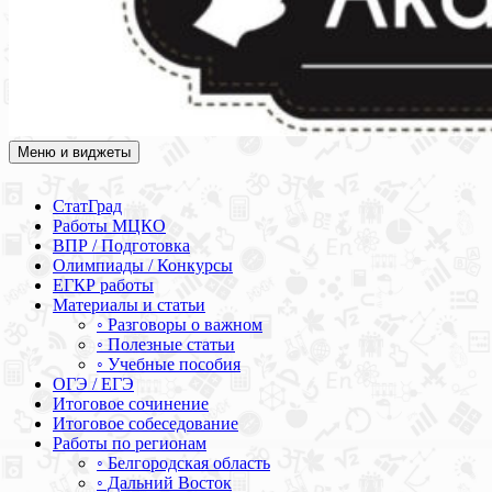
Меню и виджеты
Академия СОВА
Подготовка к ЕГЭ, ОГЭ, ВПР, МЦКО, СтатГрад, КДР, ВОШ,
олимпиады и конкурсы
СтатГрад
Работы МЦКО
ВПР / Подготовка
Олимпиады / Конкурсы
ЕГКР работы
Материалы и статьи
◦ Разговоры о важном
◦ Полезные статьи
◦ Учебные пособия
ОГЭ / ЕГЭ
Итоговое сочинение
Итоговое собеседование
Работы по регионам
◦ Белгородская область
◦ Дальний Восток