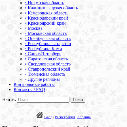
◦ Иркутская область
◦ Калининградская область
◦ Кемеровская область
◦ Краснодарский край
◦ Красноярский край
◦ Москва
◦ Московская область
◦ Оренбургская область
◦ Республика Татарстан
◦ Республика Коми
◦ Санкт-Петербург
◦ Саратовская область
◦ Свердловская область
◦ Ставропольский край
◦ Тюменская область
◦ Другие регионы
Контрольные работы
Контакты / FAQ
Найти:
Вход
|
Регистрация
|
Корзина