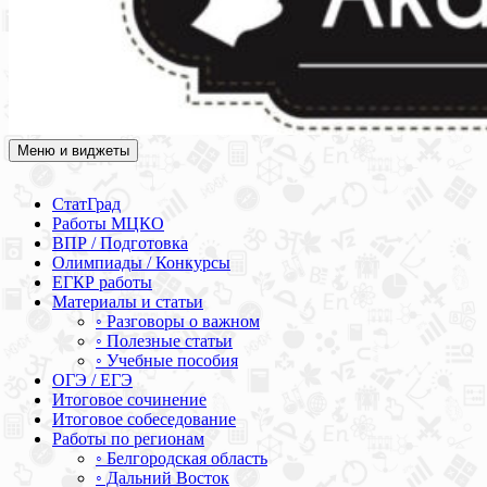
Меню и виджеты
Академия СОВА
Подготовка к ЕГЭ, ОГЭ, ВПР, МЦКО, СтатГрад, КДР, ВОШ,
олимпиады и конкурсы
СтатГрад
Работы МЦКО
ВПР / Подготовка
Олимпиады / Конкурсы
ЕГКР работы
Материалы и статьи
◦ Разговоры о важном
◦ Полезные статьи
◦ Учебные пособия
ОГЭ / ЕГЭ
Итоговое сочинение
Итоговое собеседование
Работы по регионам
◦ Белгородская область
◦ Дальний Восток