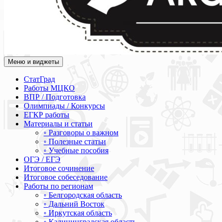
Меню и виджеты
Академия СОВА
Подготовка к ЕГЭ, ОГЭ, ВПР, МЦКО, СтатГрад, КДР, ВОШ, о
СтатГрад
Работы МЦКО
ВПР / Подготовка
Олимпиады / Конкурсы
ЕГКР работы
Материалы и статьи
◦ Разговоры о важном
◦ Полезные статьи
◦ Учебные пособия
ОГЭ / ЕГЭ
Итоговое сочинение
Итоговое собеседование
Работы по регионам
◦ Белгородская область
◦ Дальний Восток
◦ Иркутская область
◦ Калининградская область