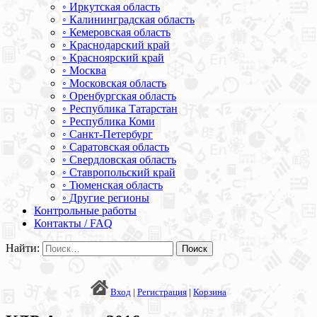
◦ Иркутская область
◦ Калининградская область
◦ Кемеровская область
◦ Краснодарский край
◦ Красноярский край
◦ Москва
◦ Московская область
◦ Оренбургская область
◦ Республика Татарстан
◦ Республика Коми
◦ Санкт-Петербург
◦ Саратовская область
◦ Свердловская область
◦ Ставропольский край
◦ Тюменская область
◦ Другие регионы
Контрольные работы
Контакты / FAQ
Найти:
Вход
|
Регистрация
|
Корзина