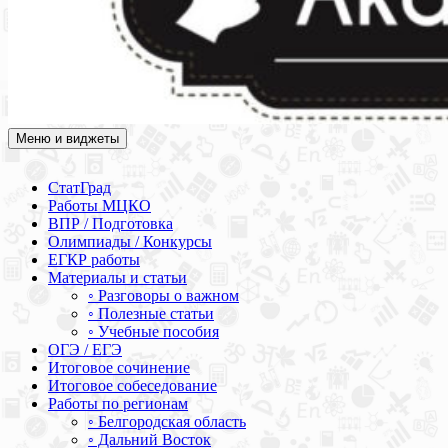
Меню и виджеты
Академия СОВА
Подготовка к ЕГЭ, ОГЭ, ВПР, МЦКО, СтатГрад, КДР, ВОШ,
олимпиады и конкурсы
СтатГрад
Работы МЦКО
ВПР / Подготовка
Олимпиады / Конкурсы
ЕГКР работы
Материалы и статьи
◦ Разговоры о важном
◦ Полезные статьи
◦ Учебные пособия
ОГЭ / ЕГЭ
Итоговое сочинение
Итоговое собеседование
Работы по регионам
◦ Белгородская область
◦ Дальний Восток