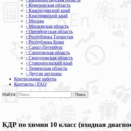
◦ Кемеровская область
◦ Краснодарский край
◦ Красноярский край
◦ Москва
◦ Московская область
◦ Оренбургская область
◦ Республика Татарстан
◦ Республика Коми
◦ Санкт-Петербург
◦ Саратовская область
◦ Свердловская область
◦ Ставропольский край
◦ Тюменская область
◦ Другие регионы
Контрольные работы
Контакты / FAQ
Найти:
КДР по химии 10 класс (входная диагно