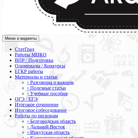
Меню и виджеты
Академия СОВА
Подготовка к ЕГЭ, ОГЭ, ВПР, МЦКО, СтатГрад, КДР, ВОШ, о
СтатГрад
Работы МЦКО
ВПР / Подготовка
Олимпиады / Конкурсы
ЕГКР работы
Материалы и статьи
◦ Разговоры о важном
◦ Полезные статьи
◦ Учебные пособия
ОГЭ / ЕГЭ
Итоговое сочинение
Итоговое собеседование
Работы по регионам
◦ Белгородская область
◦ Дальний Восток
◦ Иркутская область
◦ Калининградская область