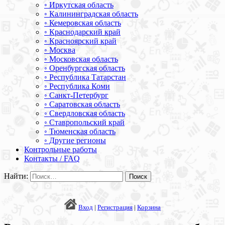
◦ Иркутская область
◦ Калининградская область
◦ Кемеровская область
◦ Краснодарский край
◦ Красноярский край
◦ Москва
◦ Московская область
◦ Оренбургская область
◦ Республика Татарстан
◦ Республика Коми
◦ Санкт-Петербург
◦ Саратовская область
◦ Свердловская область
◦ Ставропольский край
◦ Тюменская область
◦ Другие регионы
Контрольные работы
Контакты / FAQ
Найти:
Вход
|
Регистрация
|
Корзина