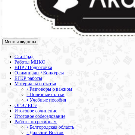
Меню и виджеты
Академия СОВА
Подготовка к ЕГЭ, ОГЭ, ВПР, МЦКО, СтатГрад, КДР, ВОШ,
олимпиады и конкурсы
СтатГрад
Работы МЦКО
ВПР / Подготовка
Олимпиады / Конкурсы
ЕГКР работы
Материалы и статьи
◦ Разговоры о важном
◦ Полезные статьи
◦ Учебные пособия
ОГЭ / ЕГЭ
Итоговое сочинение
Итоговое собеседование
Работы по регионам
◦ Белгородская область
◦ Дальний Восток