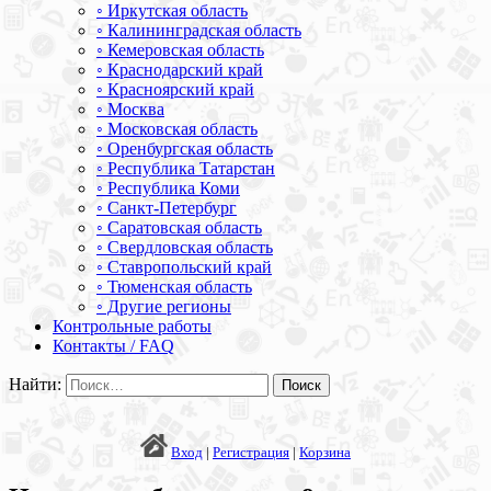
◦ Иркутская область
◦ Калининградская область
◦ Кемеровская область
◦ Краснодарский край
◦ Красноярский край
◦ Москва
◦ Московская область
◦ Оренбургская область
◦ Республика Татарстан
◦ Республика Коми
◦ Санкт-Петербург
◦ Саратовская область
◦ Свердловская область
◦ Ставропольский край
◦ Тюменская область
◦ Другие регионы
Контрольные работы
Контакты / FAQ
Найти:
Вход
|
Регистрация
|
Корзина