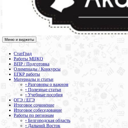
Меню и виджеты
Академия СОВА
Подготовка к ЕГЭ, ОГЭ, ВПР, МЦКО, СтатГрад, КДР, ВОШ,
олимпиады и конкурсы
СтатГрад
Работы МЦКО
ВПР / Подготовка
Олимпиады / Конкурсы
ЕГКР работы
Материалы и статьи
◦ Разговоры о важном
◦ Полезные статьи
◦ Учебные пособия
ОГЭ / ЕГЭ
Итоговое сочинение
Итоговое собеседование
Работы по регионам
◦ Белгородская область
◦ Дальний Восток