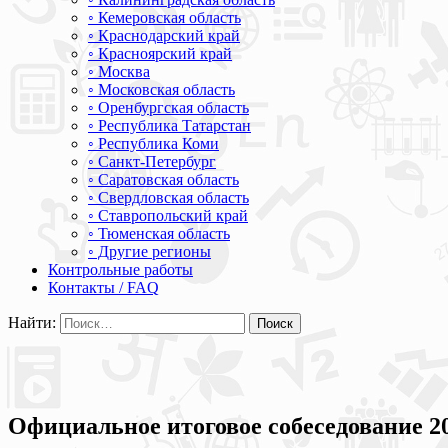
◦ Кемеровская область
◦ Краснодарский край
◦ Красноярский край
◦ Москва
◦ Московская область
◦ Оренбургская область
◦ Республика Татарстан
◦ Республика Коми
◦ Санкт-Петербург
◦ Саратовская область
◦ Свердловская область
◦ Ставропольский край
◦ Тюменская область
◦ Другие регионы
Контрольные работы
Контакты / FAQ
Найти:
Официальное итоговое собеседование 20