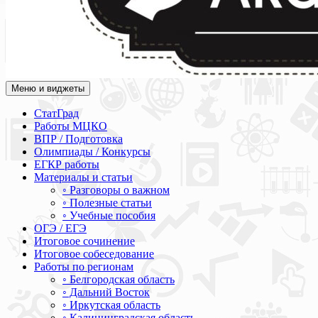
Меню и виджеты
Академия СОВА
Подготовка к ЕГЭ, ОГЭ, ВПР, МЦКО, СтатГрад, КДР, ВОШ, о
СтатГрад
Работы МЦКО
ВПР / Подготовка
Олимпиады / Конкурсы
ЕГКР работы
Материалы и статьи
◦ Разговоры о важном
◦ Полезные статьи
◦ Учебные пособия
ОГЭ / ЕГЭ
Итоговое сочинение
Итоговое собеседование
Работы по регионам
◦ Белгородская область
◦ Дальний Восток
◦ Иркутская область
◦ Калининградская область