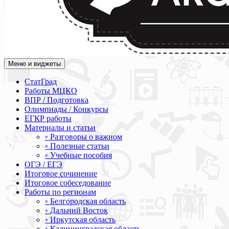
Меню и виджеты
Академия СОВА
Подготовка к ЕГЭ, ОГЭ, ВПР, МЦКО, СтатГрад, КДР, ВОШ, о
СтатГрад
Работы МЦКО
ВПР / Подготовка
Олимпиады / Конкурсы
ЕГКР работы
Материалы и статьи
◦ Разговоры о важном
◦ Полезные статьи
◦ Учебные пособия
ОГЭ / ЕГЭ
Итоговое сочинение
Итоговое собеседование
Работы по регионам
◦ Белгородская область
◦ Дальний Восток
◦ Иркутская область
◦ Калининградская область