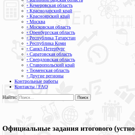
◦ Кемеровская область
◦ Краснодарский край
◦ Красноярский край
◦ Москва
◦ Московская область
◦ Оренбургская область
◦ Республика Татарстан
◦ Республика Коми
◦ Санкт-Петербург
◦ Саратовская область
◦ Свердловская область
◦ Ставропольский край
◦ Тюменская область
◦ Другие регионы
Контрольные работы
Контакты / FAQ
Найти:
Официальные задания итогового (устног