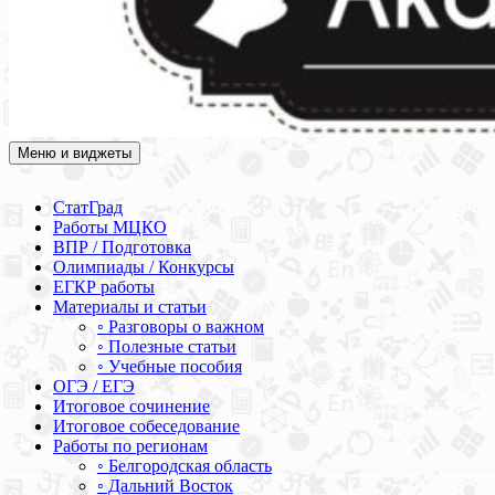
Меню и виджеты
Академия СОВА
Подготовка к ЕГЭ, ОГЭ, ВПР, МЦКО, СтатГрад, КДР, ВОШ,
олимпиады и конкурсы
СтатГрад
Работы МЦКО
ВПР / Подготовка
Олимпиады / Конкурсы
ЕГКР работы
Материалы и статьи
◦ Разговоры о важном
◦ Полезные статьи
◦ Учебные пособия
ОГЭ / ЕГЭ
Итоговое сочинение
Итоговое собеседование
Работы по регионам
◦ Белгородская область
◦ Дальний Восток