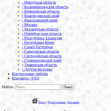
◦ Иркутская область
◦ Калининградская область
◦ Кемеровская область
◦ Краснодарский край
◦ Красноярский край
◦ Москва
◦ Московская область
◦ Оренбургская область
◦ Республика Татарстан
◦ Республика Коми
◦ Санкт-Петербург
◦ Саратовская область
◦ Свердловская область
◦ Ставропольский край
◦ Тюменская область
◦ Другие регионы
Контрольные работы
Контакты / FAQ
Найти:
Вход
|
Регистрация
|
Корзина