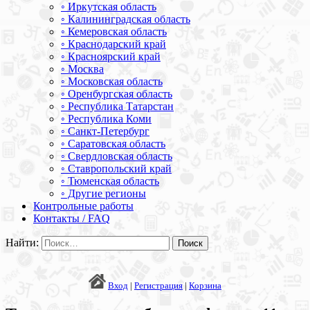
◦ Иркутская область
◦ Калининградская область
◦ Кемеровская область
◦ Краснодарский край
◦ Красноярский край
◦ Москва
◦ Московская область
◦ Оренбургская область
◦ Республика Татарстан
◦ Республика Коми
◦ Санкт-Петербург
◦ Саратовская область
◦ Свердловская область
◦ Ставропольский край
◦ Тюменская область
◦ Другие регионы
Контрольные работы
Контакты / FAQ
Найти:
Вход
|
Регистрация
|
Корзина