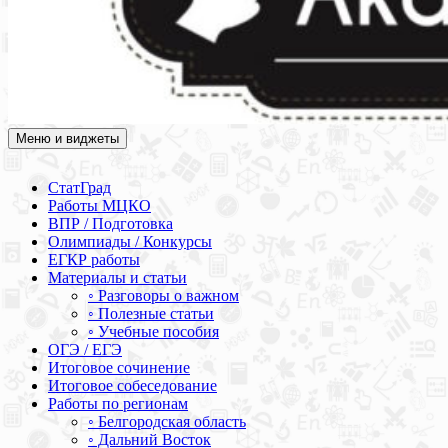
Меню и виджеты
Академия СОВА
Подготовка к ЕГЭ, ОГЭ, ВПР, МЦКО, СтатГрад, КДР, ВОШ,
олимпиады и конкурсы
СтатГрад
Работы МЦКО
ВПР / Подготовка
Олимпиады / Конкурсы
ЕГКР работы
Материалы и статьи
◦ Разговоры о важном
◦ Полезные статьи
◦ Учебные пособия
ОГЭ / ЕГЭ
Итоговое сочинение
Итоговое собеседование
Работы по регионам
◦ Белгородская область
◦ Дальний Восток