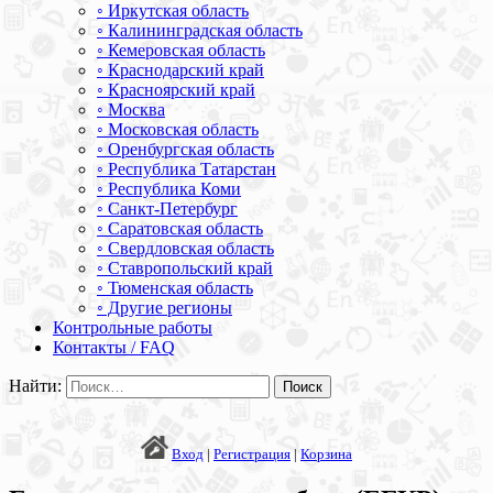
◦ Иркутская область
◦ Калининградская область
◦ Кемеровская область
◦ Краснодарский край
◦ Красноярский край
◦ Москва
◦ Московская область
◦ Оренбургская область
◦ Республика Татарстан
◦ Республика Коми
◦ Санкт-Петербург
◦ Саратовская область
◦ Свердловская область
◦ Ставропольский край
◦ Тюменская область
◦ Другие регионы
Контрольные работы
Контакты / FAQ
Найти:
Вход
|
Регистрация
|
Корзина