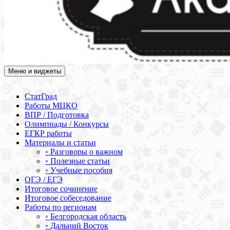
Меню и виджеты
Академия СОВА
Подготовка к ЕГЭ, ОГЭ, ВПР, МЦКО, СтатГрад, КДР, ВОШ,
олимпиады и конкурсы
СтатГрад
Работы МЦКО
ВПР / Подготовка
Олимпиады / Конкурсы
ЕГКР работы
Материалы и статьи
◦ Разговоры о важном
◦ Полезные статьи
◦ Учебные пособия
ОГЭ / ЕГЭ
Итоговое сочинение
Итоговое собеседование
Работы по регионам
◦ Белгородская область
◦ Дальний Восток