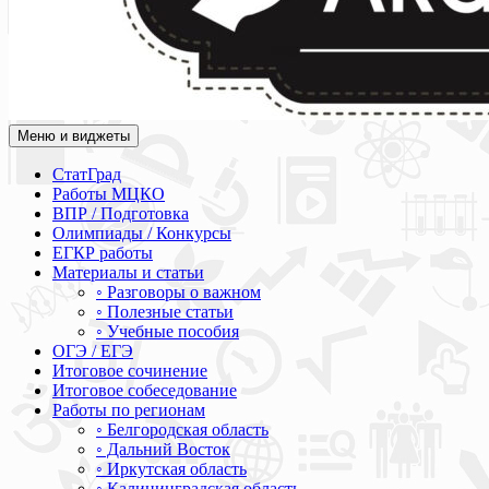
Меню и виджеты
Академия СОВА
Подготовка к ЕГЭ, ОГЭ, ВПР, МЦКО, СтатГрад, КДР, ВОШ, о
СтатГрад
Работы МЦКО
ВПР / Подготовка
Олимпиады / Конкурсы
ЕГКР работы
Материалы и статьи
◦ Разговоры о важном
◦ Полезные статьи
◦ Учебные пособия
ОГЭ / ЕГЭ
Итоговое сочинение
Итоговое собеседование
Работы по регионам
◦ Белгородская область
◦ Дальний Восток
◦ Иркутская область
◦ Калининградская область