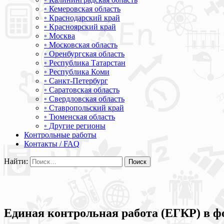
◦ Кемеровская область
◦ Краснодарский край
◦ Красноярский край
◦ Москва
◦ Московская область
◦ Оренбургская область
◦ Республика Татарстан
◦ Республика Коми
◦ Санкт-Петербург
◦ Саратовская область
◦ Свердловская область
◦ Ставропольский край
◦ Тюменская область
◦ Другие регионы
Контрольные работы
Контакты / FAQ
Найти:
Единая контрольная работа (ЕГКР) в фо