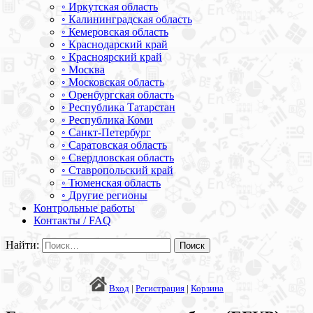
◦ Иркутская область
◦ Калининградская область
◦ Кемеровская область
◦ Краснодарский край
◦ Красноярский край
◦ Москва
◦ Московская область
◦ Оренбургская область
◦ Республика Татарстан
◦ Республика Коми
◦ Санкт-Петербург
◦ Саратовская область
◦ Свердловская область
◦ Ставропольский край
◦ Тюменская область
◦ Другие регионы
Контрольные работы
Контакты / FAQ
Найти:
Вход
|
Регистрация
|
Корзина