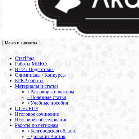
Меню и виджеты
Академия СОВА
Подготовка к ЕГЭ, ОГЭ, ВПР, МЦКО, СтатГрад, КДР, ВОШ,
олимпиады и конкурсы
СтатГрад
Работы МЦКО
ВПР / Подготовка
Олимпиады / Конкурсы
ЕГКР работы
Материалы и статьи
◦ Разговоры о важном
◦ Полезные статьи
◦ Учебные пособия
ОГЭ / ЕГЭ
Итоговое сочинение
Итоговое собеседование
Работы по регионам
◦ Белгородская область
◦ Дальний Восток