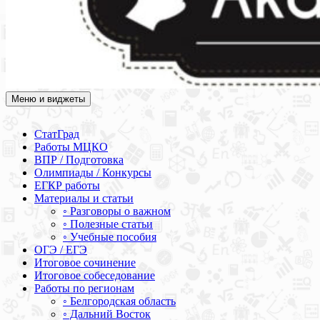
Меню и виджеты
Академия СОВА
Подготовка к ЕГЭ, ОГЭ, ВПР, МЦКО, СтатГрад, КДР, ВОШ,
олимпиады и конкурсы
СтатГрад
Работы МЦКО
ВПР / Подготовка
Олимпиады / Конкурсы
ЕГКР работы
Материалы и статьи
◦ Разговоры о важном
◦ Полезные статьи
◦ Учебные пособия
ОГЭ / ЕГЭ
Итоговое сочинение
Итоговое собеседование
Работы по регионам
◦ Белгородская область
◦ Дальний Восток