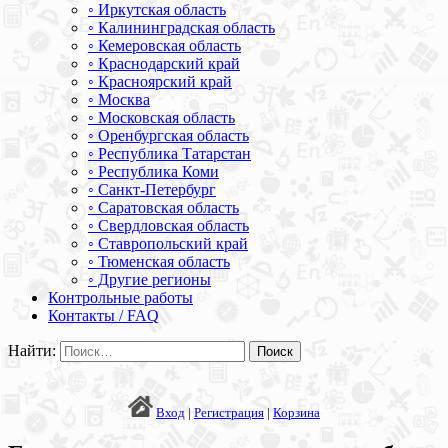
◦ Иркутская область
◦ Калининградская область
◦ Кемеровская область
◦ Краснодарский край
◦ Красноярский край
◦ Москва
◦ Московская область
◦ Оренбургская область
◦ Республика Татарстан
◦ Республика Коми
◦ Санкт-Петербург
◦ Саратовская область
◦ Свердловская область
◦ Ставропольский край
◦ Тюменская область
◦ Другие регионы
Контрольные работы
Контакты / FAQ
Найти:
Вход
|
Регистрация
|
Корзина