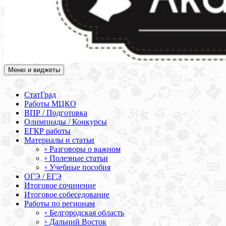
Меню и виджеты
Академия СОВА
Подготовка к ЕГЭ, ОГЭ, ВПР, МЦКО, СтатГрад, КДР, ВОШ,
олимпиады и конкурсы
СтатГрад
Работы МЦКО
ВПР / Подготовка
Олимпиады / Конкурсы
ЕГКР работы
Материалы и статьи
◦ Разговоры о важном
◦ Полезные статьи
◦ Учебные пособия
ОГЭ / ЕГЭ
Итоговое сочинение
Итоговое собеседование
Работы по регионам
◦ Белгородская область
◦ Дальний Восток