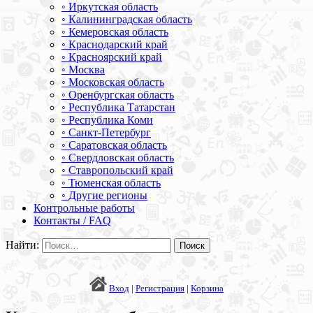
◦ Иркутская область
◦ Калининградская область
◦ Кемеровская область
◦ Краснодарский край
◦ Красноярский край
◦ Москва
◦ Московская область
◦ Оренбургская область
◦ Республика Татарстан
◦ Республика Коми
◦ Санкт-Петербург
◦ Саратовская область
◦ Свердловская область
◦ Ставропольский край
◦ Тюменская область
◦ Другие регионы
Контрольные работы
Контакты / FAQ
Найти:
Вход
|
Регистрация
|
Корзина