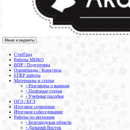
Меню и виджеты
Академия СОВА
Подготовка к ЕГЭ, ОГЭ, ВПР, МЦКО, СтатГрад, КДР, ВОШ,
олимпиады и конкурсы
СтатГрад
Работы МЦКО
ВПР / Подготовка
Олимпиады / Конкурсы
ЕГКР работы
Материалы и статьи
◦ Разговоры о важном
◦ Полезные статьи
◦ Учебные пособия
ОГЭ / ЕГЭ
Итоговое сочинение
Итоговое собеседование
Работы по регионам
◦ Белгородская область
◦ Дальний Восток