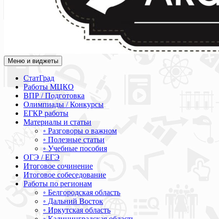
Меню и виджеты
Академия СОВА
Подготовка к ЕГЭ, ОГЭ, ВПР, МЦКО, СтатГрад, КДР, ВОШ, о
СтатГрад
Работы МЦКО
ВПР / Подготовка
Олимпиады / Конкурсы
ЕГКР работы
Материалы и статьи
◦ Разговоры о важном
◦ Полезные статьи
◦ Учебные пособия
ОГЭ / ЕГЭ
Итоговое сочинение
Итоговое собеседование
Работы по регионам
◦ Белгородская область
◦ Дальний Восток
◦ Иркутская область
◦ Калининградская область