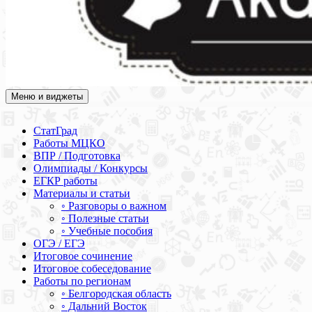
Меню и виджеты
Академия СОВА
Подготовка к ЕГЭ, ОГЭ, ВПР, МЦКО, СтатГрад, КДР, ВОШ,
олимпиады и конкурсы
СтатГрад
Работы МЦКО
ВПР / Подготовка
Олимпиады / Конкурсы
ЕГКР работы
Материалы и статьи
◦ Разговоры о важном
◦ Полезные статьи
◦ Учебные пособия
ОГЭ / ЕГЭ
Итоговое сочинение
Итоговое собеседование
Работы по регионам
◦ Белгородская область
◦ Дальний Восток