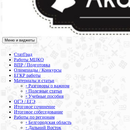
Меню и виджеты
Академия СОВА
Подготовка к ЕГЭ, ОГЭ, ВПР, МЦКО, СтатГрад, КДР, ВОШ,
олимпиады и конкурсы
СтатГрад
Работы МЦКО
ВПР / Подготовка
Олимпиады / Конкурсы
ЕГКР работы
Материалы и статьи
◦ Разговоры о важном
◦ Полезные статьи
◦ Учебные пособия
ОГЭ / ЕГЭ
Итоговое сочинение
Итоговое собеседование
Работы по регионам
◦ Белгородская область
◦ Дальний Восток