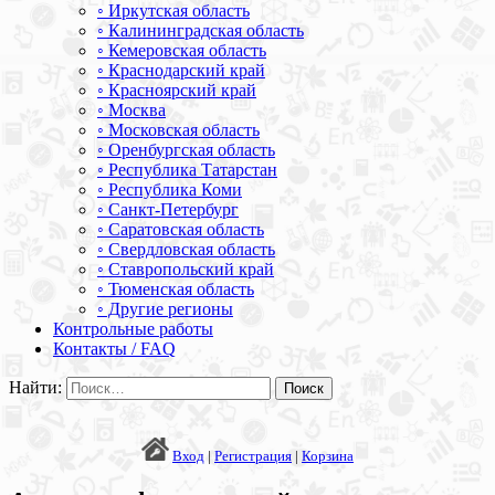
◦ Иркутская область
◦ Калининградская область
◦ Кемеровская область
◦ Краснодарский край
◦ Красноярский край
◦ Москва
◦ Московская область
◦ Оренбургская область
◦ Республика Татарстан
◦ Республика Коми
◦ Санкт-Петербург
◦ Саратовская область
◦ Свердловская область
◦ Ставропольский край
◦ Тюменская область
◦ Другие регионы
Контрольные работы
Контакты / FAQ
Найти:
Вход
|
Регистрация
|
Корзина