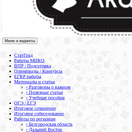
Меню и виджеты
Академия СОВА
Подготовка к ЕГЭ, ОГЭ, ВПР, МЦКО, СтатГрад, КДР, ВОШ,
олимпиады и конкурсы
СтатГрад
Работы МЦКО
ВПР / Подготовка
Олимпиады / Конкурсы
ЕГКР работы
Материалы и статьи
◦ Разговоры о важном
◦ Полезные статьи
◦ Учебные пособия
ОГЭ / ЕГЭ
Итоговое сочинение
Итоговое собеседование
Работы по регионам
◦ Белгородская область
◦ Дальний Восток