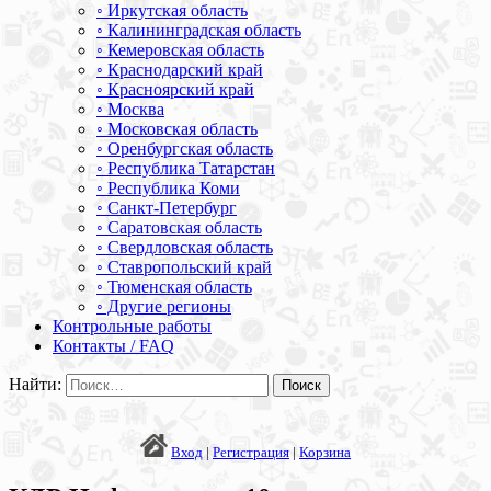
◦ Иркутская область
◦ Калининградская область
◦ Кемеровская область
◦ Краснодарский край
◦ Красноярский край
◦ Москва
◦ Московская область
◦ Оренбургская область
◦ Республика Татарстан
◦ Республика Коми
◦ Санкт-Петербург
◦ Саратовская область
◦ Свердловская область
◦ Ставропольский край
◦ Тюменская область
◦ Другие регионы
Контрольные работы
Контакты / FAQ
Найти:
Вход
|
Регистрация
|
Корзина