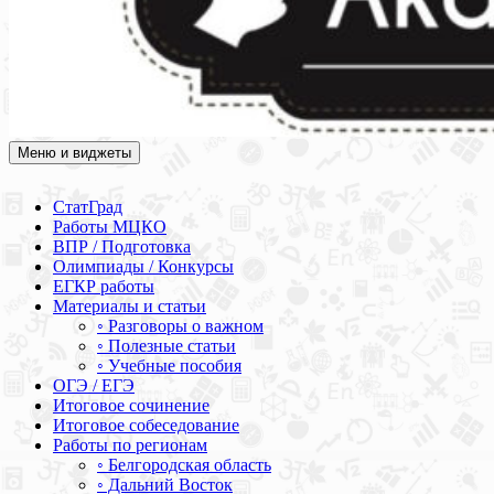
Меню и виджеты
Академия СОВА
Подготовка к ЕГЭ, ОГЭ, ВПР, МЦКО, СтатГрад, КДР, ВОШ,
олимпиады и конкурсы
СтатГрад
Работы МЦКО
ВПР / Подготовка
Олимпиады / Конкурсы
ЕГКР работы
Материалы и статьи
◦ Разговоры о важном
◦ Полезные статьи
◦ Учебные пособия
ОГЭ / ЕГЭ
Итоговое сочинение
Итоговое собеседование
Работы по регионам
◦ Белгородская область
◦ Дальний Восток