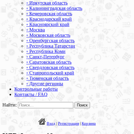
◦ Иркутская область
◦ Калининградская область
◦ Кемеровская область
◦ Краснодарский край
◦ Красноярский край
◦ Москва
◦ Московская область
◦ Оренбургская область
◦ Республика Татарстан
◦ Республика Коми
◦ Санкт-Петербург
◦ Саратовская область
◦ Свердловская область
◦ Ставропольский край
◦ Тюменская область
◦ Другие регионы
Контрольные работы
Контакты / FAQ
Найти:
Вход
|
Регистрация
|
Корзина